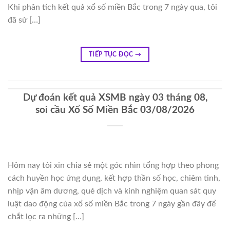
Khi phân tích kết quả xổ số miền Bắc trong 7 ngày qua, tôi
đã sử […]
TIẾP TỤC ĐỌC
→
Dự đoán kết quả XSMB ngày 03 tháng 08,
soi cầu Xổ Số Miền Bắc 03/08/2026
Hôm nay tôi xin chia sẻ một góc nhìn tổng hợp theo phong
cách huyền học ứng dụng, kết hợp thần số học, chiêm tinh,
nhịp vận âm dương, quẻ dịch và kinh nghiệm quan sát quy
luật dao động của xổ số miền Bắc trong 7 ngày gần đây để
chắt lọc ra những […]