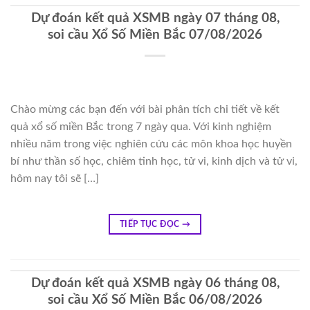
Dự đoán kết quả XSMB ngày 07 tháng 08,
soi cầu Xổ Số Miền Bắc 07/08/2026
Chào mừng các bạn đến với bài phân tích chi tiết về kết
quả xổ số miền Bắc trong 7 ngày qua. Với kinh nghiệm
nhiều năm trong việc nghiên cứu các môn khoa học huyền
bí như thần số học, chiêm tinh học, tử vi, kinh dịch và tử vi,
hôm nay tôi sẽ […]
TIẾP TỤC ĐỌC
→
Dự đoán kết quả XSMB ngày 06 tháng 08,
soi cầu Xổ Số Miền Bắc 06/08/2026