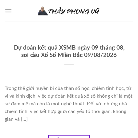
Chuyển
đến
nội
dung
Dự đoán kết quả XSMB ngày 09 tháng 08,
soi cầu Xổ Số Miền Bắc 09/08/2026
Trong thế giới huyền bí của thần số học, chiêm tinh học, tử
vi và kinh dịch, việc dự đoán kết quả xổ số không chỉ là một
sự đam mê mà còn là một nghệ thuật. Đối với những nhà
chiêm tinh, việc kết hợp giữa các yếu tố thời gian, không
gian và […]