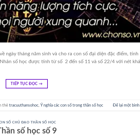
ề ngày tháng năm sinh và cho ra con số đại diện đặc điểm, tính
 Nhân số học được tính từ số 2 đến số 11 và số 22/4 với nét kh
TIẾP TỤC ĐỌC
→
n thẻ
tracuuthansohoc
,
Ý nghĩa các con số trong thần số học
Để lại một bình
ON SỐ CHỦ ĐẠO THẦN SỐ HỌC
Thần số học số 9