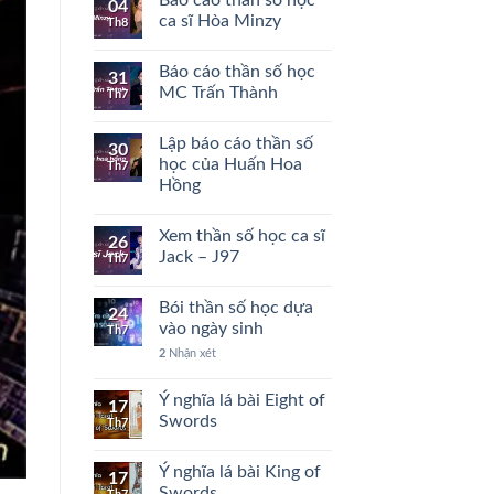
04
ca sĩ Hòa Minzy
Th8
Báo cáo thần số học
31
MC Trấn Thành
Th7
Lập báo cáo thần số
30
học của Huấn Hoa
Th7
Hồng
Xem thần số học ca sĩ
26
Jack – J97
Th7
Bói thần số học dựa
24
vào ngày sinh
Th7
2
Nhận xét
Ý nghĩa lá bài Eight of
17
Swords
Th7
Ý nghĩa lá bài King of
17
Swords