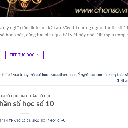
 với ý nghĩa tâm linh cực kỳ cao. Vậy thì những người thuộc số 1
n số học khác, cùng tìm hiểu qua bài viết này nhé! Những trường
TIẾP TỤC ĐỌC
→
n thẻ
Số vua trong thần số học
,
tracuuthansohoc
,
Ý nghĩa các con số trong thần s
1
Nhận
ON SỐ CHỦ ĐẠO THẦN SỐ HỌC
hần số học số 10
 TRÊN
THÁNG 12 26, 2021
BỞI
PHONG VŨ