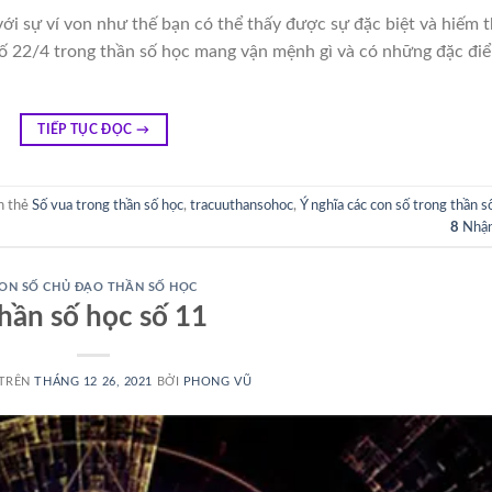
với sự ví von như thế bạn có thể thấy được sự đặc biệt và hiếm 
số 22/4 trong thần số học mang vận mệnh gì và có những đặc đi
TIẾP TỤC ĐỌC
→
n thẻ
Số vua trong thần số học
,
tracuuthansohoc
,
Ý nghĩa các con số trong thần s
8
Nhận
ON SỐ CHỦ ĐẠO THẦN SỐ HỌC
hần số học số 11
 TRÊN
THÁNG 12 26, 2021
BỞI
PHONG VŨ