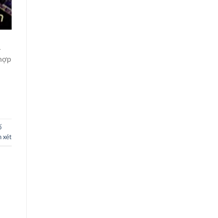
1
 hợp
ố
 xét