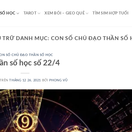
 SỐ HỌC
TAROT
XEM BÓI – GIEO QUẺ
TÌM SIM HỢP TUỔI
U TRỮ DANH MỤC:
CON SỐ CHỦ ĐẠO THẦN SỐ
ON SỐ CHỦ ĐẠO THẦN SỐ HỌC
ần số học số 22/4
 TRÊN
THÁNG 12 26, 2021
BỞI
PHONG VŨ