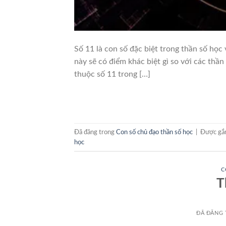
Số 11 là con số đặc biệt trong thần số học
này sẽ có điểm khác biệt gì so với các thầ
thuộc số 11 trong […]
Đã đăng trong
Con số chủ đạo thần số học
|
Được gắ
học
C
T
ĐÃ ĐĂNG