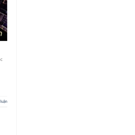
ác
 luận