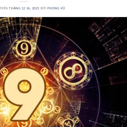
 TRÊN
THÁNG 12 26, 2021
BỞI
PHONG VŨ