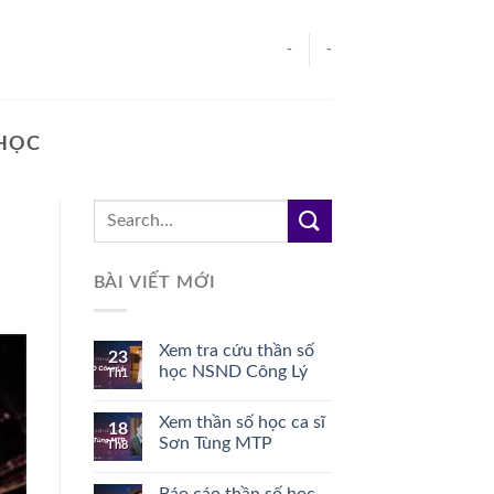
-
-
 HỌC
BÀI VIẾT MỚI
Xem tra cứu thần số
23
học NSND Công Lý
Th1
Xem thần số học ca sĩ
18
Sơn Tùng MTP
Th8
Báo cáo thần số học