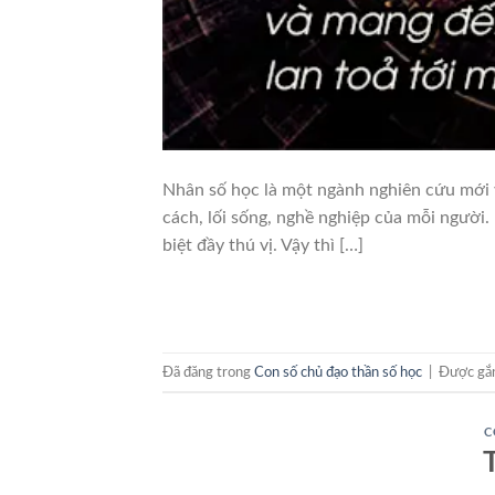
Nhân số học là một ngành nghiên cứu mới v
cách, lối sống, nghề nghiệp của mỗi người.
biệt đầy thú vị. Vậy thì […]
Đã đăng trong
Con số chủ đạo thần số học
|
Được gắ
C