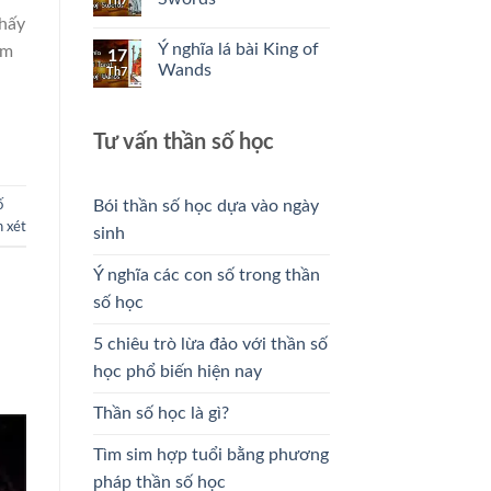
Th7
thấy
Ý nghĩa lá bài King of
ểm
17
Wands
Th7
Tư vấn thần số học
Bói thần số học dựa vào ngày
ố
 xét
sinh
Ý nghĩa các con số trong thần
số học
5 chiêu trò lừa đảo với thần số
học phổ biến hiện nay
Thần số học là gì?
Tìm sim hợp tuổi bằng phương
pháp thần số học