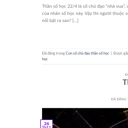
Thần số học 22/4 là số chủ đạo “nhà vua”, 
của nhân số học này. Vậy thì người thuộc 
nổi bật ra sao? […]
Đã đăng trong
Con số chủ đạo thần số học
|
Được gắ
học
C
T
ĐÃ ĐĂNG
26
Th12