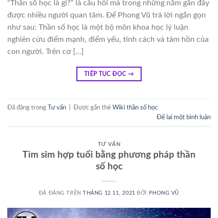
“Thần số học là gì?” là câu hỏi mà trong những năm gần đây
được nhiều người quan tâm. Để Phong Vũ trả lời ngắn gọn
như sau: Thần số học là một bộ môn khoa học lý luận
nghiên cứu điểm mạnh, điểm yếu, tính cách và tâm hồn của
con người. Trên cơ […]
TIẾP TỤC ĐỌC
→
Đã đăng trong
Tư vấn
|
Được gắn thẻ
Wiki thần số học
Để lại một bình luận
TƯ VẤN
Tìm sim hợp tuổi bằng phương pháp thần
số học
ĐÃ ĐĂNG TRÊN
THÁNG 12 11, 2021
BỞI
PHONG VŨ