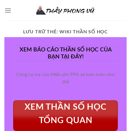
Chuyển
đến
nội
dung
LƯU TRỮ THẺ:
WIKI THẦN SỐ HỌC
XEM BÁO CÁO THẦN SỐ HỌC CỦA
BẠN TẠI ĐÂY!
Công cụ tra cứu Miễn phí 99% và luôn luôn như
thế
XEM THẦN SỐ HỌC
TỔNG QUAN