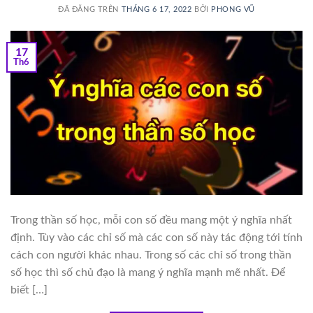
ĐÃ ĐĂNG TRÊN
THÁNG 6 17, 2022
BỞI
PHONG VŨ
17
Th6
Trong thần số học, mỗi con số đều mang một ý nghĩa nhất
định. Tùy vào các chỉ số mà các con số này tác động tới tính
cách con người khác nhau. Trong số các chỉ số trong thần
số học thì số chủ đạo là mang ý nghĩa mạnh mẽ nhất. Để
biết […]