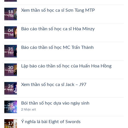
Xem thần số học ca sĩ Sơn Tùng MTP
18
Th8
Báo cáo thần số học ca sĩ Hòa Minzy
04
Th8
Báo cáo thần số học MC Trấn Thành
31
Th7
Lập báo cáo thần số học của Huấn Hoa Hồng
30
Th7
Xem thần số học ca sĩ Jack – J97
26
Th7
Bói thần số học dựa vào ngày sinh
24
Th7
2
Nhận xét
Ý nghĩa lá bài Eight of Swords
17
Th7