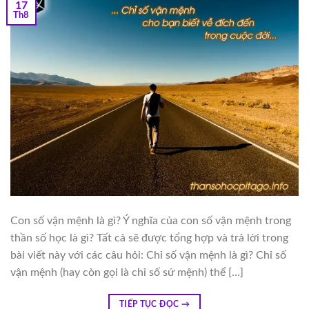
17
Th8
Con số vận mệnh là gì? Ý nghĩa của con số vận mệnh trong
thần số học là gì? Tất cả sẽ được tổng hợp và trả lời trong
bài viết này với các câu hỏi: Chỉ số vận mệnh là gì? Chỉ số
vận mệnh (hay còn gọi là chỉ số sứ mệnh) thể […]
TIẾP TỤC ĐỌC
→