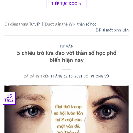
TIẾP TỤC ĐỌC
→
Đã đăng trong
Tư vấn
|
Được gắn thẻ
Wiki thần số học
Để lại một bình luận
TƯ VẤN
5 chiêu trò lừa đảo với thần số học phổ
biến hiện nay
ĐÃ ĐĂNG TRÊN
THÁNG 12 15, 2021
BỞI
PHONG VŨ
15
Th12