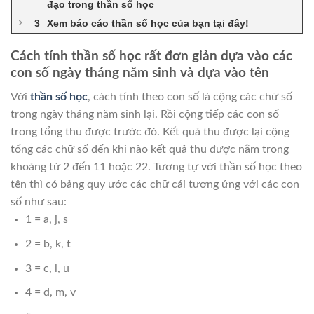
đạo trong thần số học
Xem báo cáo thần số học của bạn tại đây!
Cách tính thần số học rất đơn giản dựa vào các
con số ngày tháng năm sinh và dựa vào tên
Với
thần số học
, cách tính theo con số là cộng các chữ số
trong ngày tháng năm sinh lại. Rồi cộng tiếp các con số
trong tổng thu được trước đó. Kết quả thu được lại cộng
tổng các chữ số đến khi nào kết quả thu được nằm trong
khoảng từ 2 đến 11 hoặc 22. Tương tự với thần số học theo
tên thì có bảng quy ước các chữ cái tương ứng với các con
số như sau:
1 = a, j, s
2 = b, k, t
3 = c, l, u
4 = d, m, v