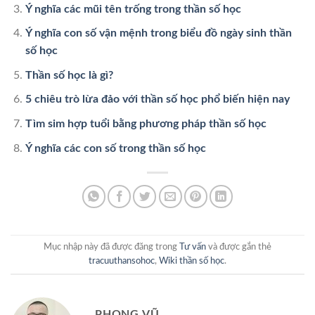
Ý nghĩa các mũi tên trống trong thần số học
Ý nghĩa con số vận mệnh trong biểu đồ ngày sinh thần
số học
Thần số học là gì?
5 chiêu trò lừa đảo với thần số học phổ biến hiện nay
Tìm sim hợp tuổi bằng phương pháp thần số học
Ý nghĩa các con số trong thần số học
Mục nhập này đã được đăng trong
Tư vấn
và được gắn thẻ
tracuuthansohoc
,
Wiki thần số học
.
PHONG VŨ