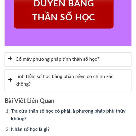
DUYÊN BẰNG
THẦN SỐ HỌC
Có mấy phương pháp tính thần số học?
Tính thần số học bằng phần mềm có chính xác
không?
Bài Viết Liên Quan
Tra cứu thần số học có phải là phương pháp phù thủy
không?
Nhân số học là gì?