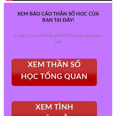
XEM BÁO CÁO THẦN SỐ HỌC CỦA
BẠN TẠI ĐÂY!
Công cụ tra cứu Miễn phí 99% và luôn luôn như
thế
XEM THẦN SỐ
HỌC TỔNG QUAN
XEM TÌNH