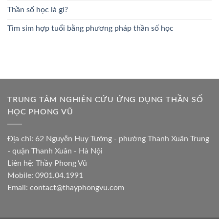
Thần số học là gì?
Tìm sim hợp tuổi bằng phương pháp thần số học
TRUNG TÂM NGHIÊN CỨU ỨNG DỤNG THẦN SỐ
HỌC PHONG VŨ
Địa chỉ: 62 Nguyễn Huy Tưởng - phường Thanh Xuân Trung
- quận Thanh Xuân - Hà Nội
Liên hệ: Thầy Phong Vũ
Mobile: 0901.04.1991
Email:
contact@thayphongvu.com