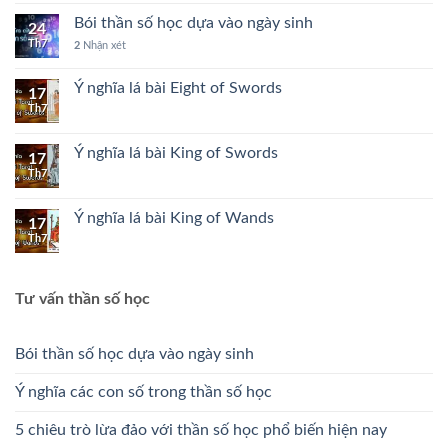
Bói thần số học dựa vào ngày sinh
24
Th7
2
Nhận xét
Ý nghĩa lá bài Eight of Swords
17
Th7
Ý nghĩa lá bài King of Swords
17
Th7
Ý nghĩa lá bài King of Wands
17
Th7
Tư vấn thần số học
Bói thần số học dựa vào ngày sinh
Ý nghĩa các con số trong thần số học
5 chiêu trò lừa đảo với thần số học phổ biến hiện nay