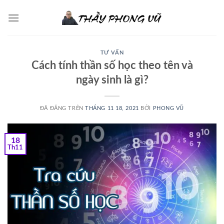
Chuyển
đến
nội
dung
TƯ VẤN
Cách tính thần số học theo tên và
ngày sinh là gì?
ĐÃ ĐĂNG TRÊN
THÁNG 11 18, 2021
BỞI
PHONG VŨ
18
Th11