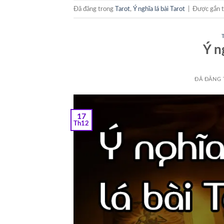
Đã đăng trong
Tarot
,
Ý nghĩa lá bài Tarot
|
Được gắn 
Ý n
ĐÃ ĐĂNG
17
Th12