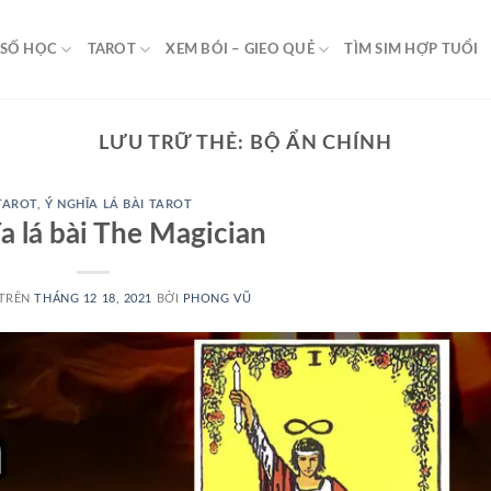
 SỐ HỌC
TAROT
XEM BÓI – GIEO QUẺ
TÌM SIM HỢP TUỔI
LƯU TRỮ THẺ:
BỘ ẨN CHÍNH
TAROT
,
Ý NGHĨA LÁ BÀI TAROT
a lá bài The Magician
 TRÊN
THÁNG 12 18, 2021
BỞI
PHONG VŨ