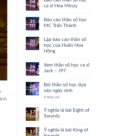
04
ca sĩ Hòa Minzy
Th8
Báo cáo thần số học
31
MC Trấn Thành
Th7
Lập báo cáo thần số
30
học của Huấn Hoa
Th7
Hồng
Xem thần số học ca sĩ
26
Jack – J97
Th7
Bói thần số học dựa
24
vào ngày sinh
y
Th7
2
Nhận xét
 ánh
Ý nghĩa lá bài Eight of
17
Swords
Th7
Ý nghĩa lá bài King of
17
Swords