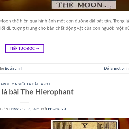
Moon thể hiện qua hình ảnh một con đường dài bất tận. Trong lá
 lối đi, tượng trưng cho bản chất động vật của con người: một n
]
TIẾP TỤC ĐỌC
→
thẻ
Bộ ẩn chính
Để lại một bình
TAROT
,
Ý NGHĨA LÁ BÀI TAROT
 lá bài The Hierophant
 TRÊN
THÁNG 12 16, 2021
BỞI
PHONG VŨ