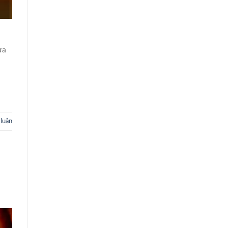
ửa
 luận