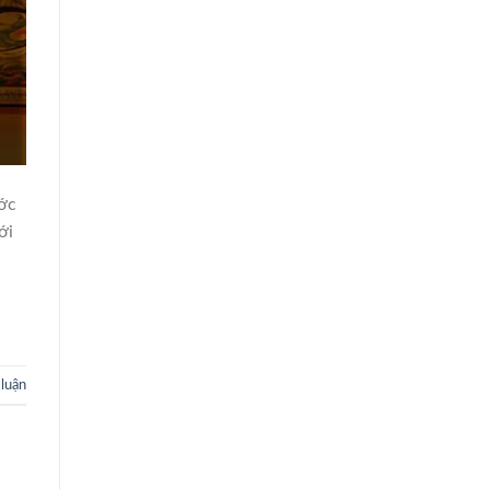
ước
ới
 luận