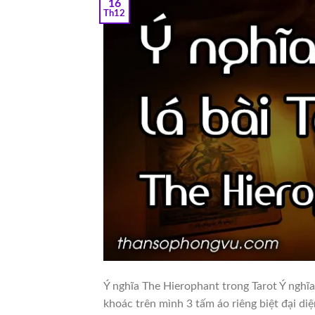
16
Th12
Ý nghĩa The Hierophant trong Tarot Ý ngh
khoác trên mình 3 tấm áo riêng biệt đại di