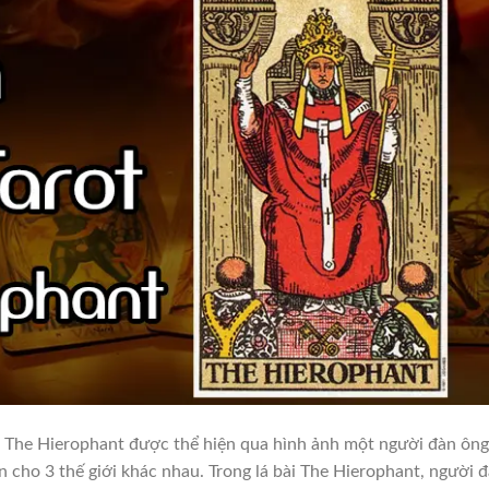
ĩa The Hierophant được thể hiện qua hình ảnh một người đàn ông
ện cho 3 thế giới khác nhau. Trong lá bài The Hierophant, người 