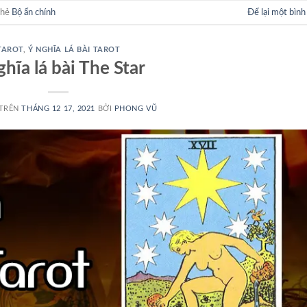
thẻ
Bộ ẩn chính
Để lại một bình
TAROT
,
Ý NGHĨA LÁ BÀI TAROT
ghĩa lá bài The Star
 TRÊN
THÁNG 12 17, 2021
BỞI
PHONG VŨ