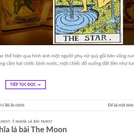
Star thể hiện qua hình ảnh một người phụ nữ quỳ gối bên vũng n
ang cầm hai chiếc bình nước, một chiếc đổ xuống đất liền như tư
TIẾP TỤC ĐỌC
→
thẻ
Bộ ẩn chính
Để lại một bình
TAROT
,
Ý NGHĨA LÁ BÀI TAROT
hĩa lá bài The Moon