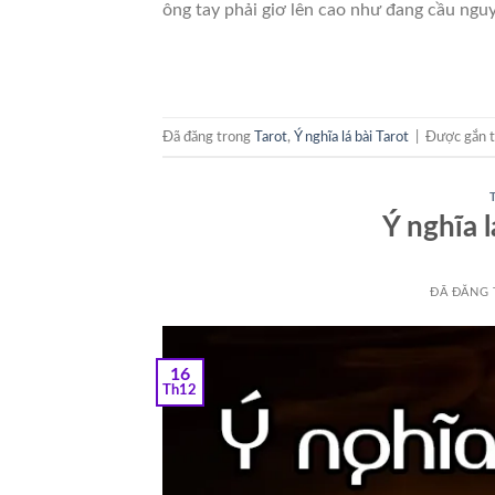
ông tay phải giơ lên cao như đang cầu ngu
Đã đăng trong
Tarot
,
Ý nghĩa lá bài Tarot
|
Được gắn 
Ý nghĩa 
ĐÃ ĐĂNG
16
Th12