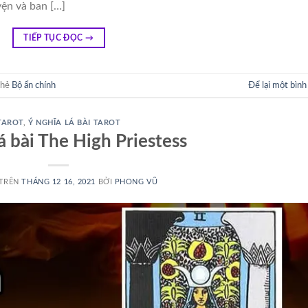
yện và ban […]
TIẾP TỤC ĐỌC
→
thẻ
Bộ ẩn chính
Để lại một bình
TAROT
,
Ý NGHĨA LÁ BÀI TAROT
lá bài The High Priestess
 TRÊN
THÁNG 12 16, 2021
BỞI
PHONG VŨ