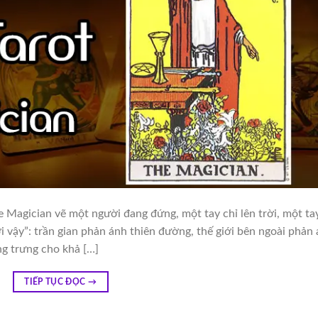
e Magician vẽ một người đang đứng, một tay chỉ lên trời, một ta
i vậy”: trần gian phản ánh thiên đường, thế giới bên ngoài phản
g trưng cho khả […]
TIẾP TỤC ĐỌC
→