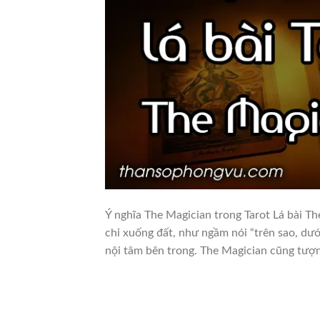
Ý nghĩa The Magician trong Tarot Lá bài Th
chỉ xuống đất, như ngầm nói “trên sao, dướ
nội tâm bên trong. The Magician cũng tượn