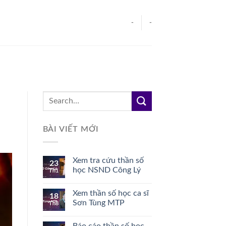
-
-
BÀI VIẾT MỚI
Xem tra cứu thần số
23
học NSND Công Lý
Th1
Xem thần số học ca sĩ
18
Sơn Tùng MTP
Th8
Báo cáo thần số học