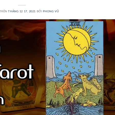
 TRÊN
THÁNG 12 17, 2021
BỞI
PHONG VŨ