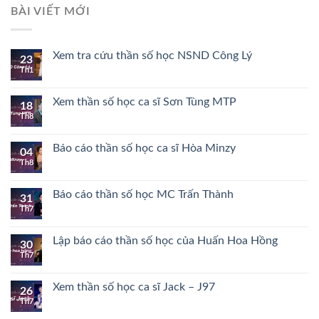
BÀI VIẾT MỚI
Xem tra cứu thần số học NSND Công Lý
23
Th1
Xem thần số học ca sĩ Sơn Tùng MTP
18
Th8
Báo cáo thần số học ca sĩ Hòa Minzy
04
Th8
Báo cáo thần số học MC Trấn Thành
31
Th7
Lập báo cáo thần số học của Huấn Hoa Hồng
30
Th7
Xem thần số học ca sĩ Jack – J97
26
Th7