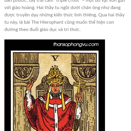
ban phước, tay trái cầm “triple cross” – một đồ vật vốn gắn
với giáo hoàng. Hai thầy tu ngồi dưới chân ông như đang
được truyền dạy những kiến thức linh thiêng. Qua hai thầy
tu này, lá bài The Hierophant cũng muốn thể hiện con
đường theo đuổi giáo dục và tri thức.