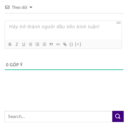
Theo dõi
200
{}
[+]
0
GÓP Ý