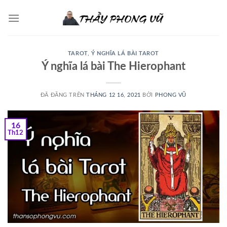
Chuyển
đến
nội
dung
TAROT
,
Ý NGHĨA LÁ BÀI TAROT
Ý nghĩa lá bài The Hierophant
ĐÃ ĐĂNG TRÊN
THÁNG 12 16, 2021
BỞI
PHONG VŨ
16
Th12