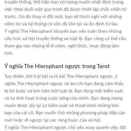
truyền thống, thể hiện bạn có mong muốn nhất định trong
việc theo đuổi một quy trình đã được thiết lập chắc chắn từ
trước. Do đó thay vì đổi mới, bạn sẽ thích nghi với những
niềm tin và hệ thống cũ vốn đã tồn tại và ổn định từ lâu.
Ý nghĩa The Hierophant khuyên bạn nên tuân theo những
cấu trúc xã hội truyền thống và luật lệ. Bạn cũng có thể cần
tham gia vào những lễ kỉ niệm, nghi thức, hoạt động tâm
linh.
Ý nghĩa The Hierophant ngược trong Tarot
Tuy nhiên, khi trải bài ra lá bài The Hierophant ngược, ý
nghĩa The Hierophant ngược lại ám chỉ bạn đang cảm thấy
bị bó buộc và kìm hãm bởi luật lệ. Bạn đang mất kiểm soát
và sự linh hoạt trong cuộc sống của mình. Bạn đang mong
muốn được lấy lại sự kiểm soát và thoát khỏi những kìm
kẹp của cái cũ. Bạn muốn thử những phương pháp tiếp cận
mới hoặc đi ngược lại các ràng buộc của xã hội.
Ý nghĩa The Hierophant ngược chủ yếu xoay quanh việc đặt