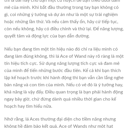
thì lá bài này cho bạn một cú huých để bạn theo đuổi đam
mê của mình. Khi bắt đầu thường trong tay bạn không có
gì, coi những ý tưởng và dự án như là một sự trải nghiệm
hoặc những lần thử. Và nếu cảm thấy ổn, hãy cứ tiếp tục,
còn nếu không, hãy có điều chỉnh và thử lại. Để năng lượng,
quyết tâm và động lực của bạn dẫn đường.
Nếu bạn đang tìm một tín hiệu nào đó chỉ ra liệu mình có
đang làm đúng không, thì lá Ace of Wand này rõ ràng là một
tín hiệu tích cực. Sử dụng năng lượng tích cực và đam mê
của mình để tiến những bước đầu tiên. Kể cả khi bạn thích
lập kế hoạch trước khi hành động thì bạn vẫn cần lắng nghe
bản năng và con tim của mình. Nếu có vẻ đó là ý tưởng hay,
khả năng là vậy đấy. Điều quan trọng là bạn phải hành động
ngay bây giờ, chứ đừng dành quá nhiều thời gian cho kế
hoạch hay tìm hiểu nữa.
Nhớ rằng, lá Aces thường đại diện cho tiềm năng nhưng
không hề đảm bảo kết quả. Ace of Wands như một hạt