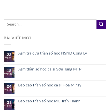
BÀI VIẾT MỚI
Xem tra cứu thần số học NSND Công Lý
23
Th1
Xem thần số học ca sĩ Sơn Tùng MTP
18
Th8
Báo cáo thần số học ca sĩ Hòa Minzy
04
Th8
Báo cáo thần số học MC Trấn Thành
31
Th7