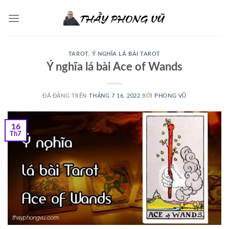
Chuyển
đến
nội
dung
TAROT
,
Ý NGHĨA LÁ BÀI TAROT
Ý nghĩa lá bài Ace of Wands
ĐÃ ĐĂNG TRÊN
THÁNG 7 16, 2022
BỞI
PHONG VŨ
16
Th7