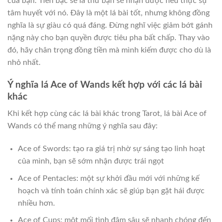
của bạn. Tiền bạc sẽ là thứ bạn sẽ nhận được nếu thực sự
tâm huyết với nó. Đây là một lá bài tốt, nhưng không đồng
nghĩa là sự giàu có quá đáng. Đừng nghĩ việc giảm bớt gánh
nặng này cho bạn quyền được tiêu pha bất chấp. Thay vào
đó, hãy chân trọng đồng tiền mà mình kiếm được cho dù là
nhỏ nhất.
Ý nghĩa lá Ace of Wands kết hợp với các lá bài
khác
Khi kết hợp cùng các lá bài khác trong Tarot, lá bài Ace of
Wands có thể mang những ý nghĩa sau đây:
Ace of Swords: tạo ra giá trị nhờ sự sáng tạo linh hoạt
của mình, bạn sẽ sớm nhận được trái ngọt
Ace of Pentacles: một sự khởi đầu mới với những kế
hoạch và tính toán chính xác sẽ giúp bạn gặt hái được
nhiều hơn.
Ace of Cups: một mối tình đậm sâu sẽ nhanh chóng đến