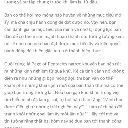
lượng và sự tập chung trước khi làm lại từ đầu.
Bạn có thể hơi mơ mộng hão huyền về những mục tiêu mới
ấy, mà chả chịu hành động để đạt được nó. Vậy nên, bạn
cần đánh giá lại mục tiêu của mình và nhớ lại động lực ban
đầu để có thêm sức mạnh hoàn thành nó. Tưởng tượng xem
nó sẽ như nào nếu bạn đạt được mục tiêu ấy và kiên quyết
hành động để khiến giấc mơ trở thành hiện thực.
Cuối cùng, lá Page of Pentacles ngược khuyên bạn nên rút
ra những kinh nghiệm từ quá khứ. Kể cả tình cảnh nó không
diễn ra như những gì bạn mong đợi, thì bạn vẫn có thể
khám phá những khía cạnh mới của bản thân thứ mà có thể
giúp bạn trong tương lai. Nếu bạn gặp khó khăn trong việc
tìm hiểu mình đã làm gì sai, tự hỏi bản thân rằng: “Mình học
được điều gì từ những trải nghiệm này?” “ Làm cách nào để
tránh khỏi những sai lầm ấy một lần nữa?” Hãy cởi mở và
tin tưởng rằng thất bại hôm nay sẽ đưa bạn tới thành công