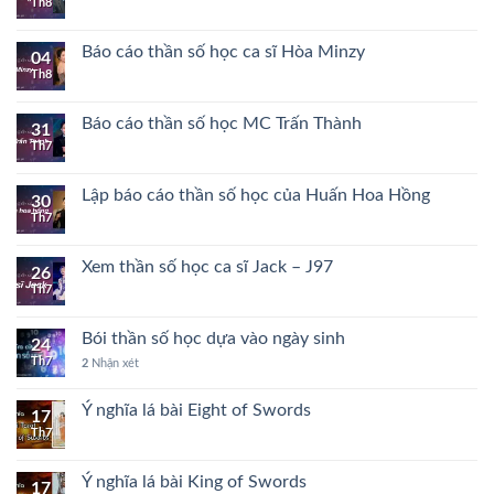
Th8
Báo cáo thần số học ca sĩ Hòa Minzy
04
Th8
Báo cáo thần số học MC Trấn Thành
31
Th7
Lập báo cáo thần số học của Huấn Hoa Hồng
30
Th7
Xem thần số học ca sĩ Jack – J97
26
Th7
Bói thần số học dựa vào ngày sinh
24
Th7
2
Nhận xét
Ý nghĩa lá bài Eight of Swords
17
Th7
Ý nghĩa lá bài King of Swords
17