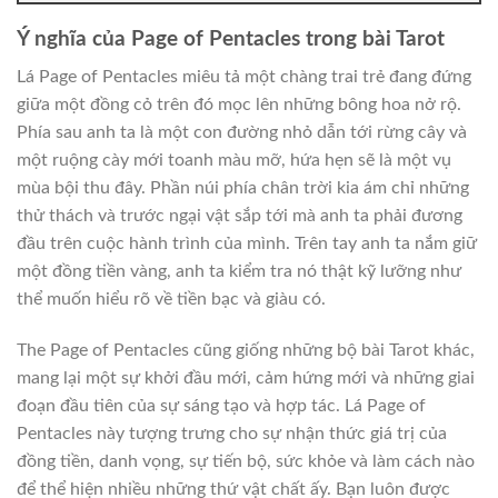
Ý nghĩa của Page of Pentacles trong bài Tarot
Lá Page of Pentacles miêu tả một chàng trai trẻ đang đứng
giữa một đồng cỏ trên đó mọc lên những bông hoa nở rộ.
Phía sau anh ta là một con đường nhỏ dẫn tới rừng cây và
một ruộng cày mới toanh màu mỡ, hứa hẹn sẽ là một vụ
mùa bội thu đây. Phần núi phía chân trời kia ám chỉ những
thử thách và trước ngại vật sắp tới mà anh ta phải đương
đầu trên cuộc hành trình của mình. Trên tay anh ta nắm giữ
một đồng tiền vàng, anh ta kiểm tra nó thật kỹ lưỡng như
thể muốn hiểu rõ về tiền bạc và giàu có.
The Page of Pentacles cũng giống những bộ bài Tarot khác,
mang lại một sự khởi đầu mới, cảm hứng mới và những giai
đoạn đầu tiên của sự sáng tạo và hợp tác. Lá Page of
Pentacles này tượng trưng cho sự nhận thức giá trị của
đồng tiền, danh vọng, sự tiến bộ, sức khỏe và làm cách nào
để thể hiện nhiều những thứ vật chất ấy. Bạn luôn được