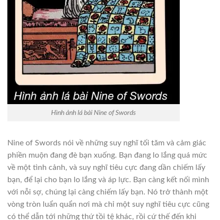
Hình ảnh lá bài Nine of Swords
Nine of Swords nói về những suy nghĩ tối tăm và cảm giác
phiền muộn đang đè bạn xuống. Bạn đang lo lắng quá mức
về một tình cảnh, và suy nghĩ tiêu cực đang dần chiếm lấy
bạn, để lại cho bạn lo lắng và áp lực. Bạn càng kết nối mình
với nỗi sợ, chúng lại càng chiếm lấy bạn. Nó trở thành một
vòng tròn luẩn quẩn nơi mà chỉ một suy nghĩ tiêu cực cũng
có thể dẫn tới những thứ tồi tệ khác, rồi cứ thế đến khi