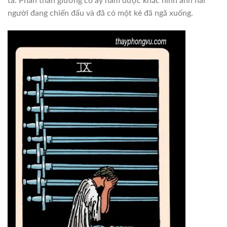
ta. Phần thân giường cô ấy nằm được khắc hình ảnh hai
người đang chiến đấu và đã có một kẻ đã ngã xuống.