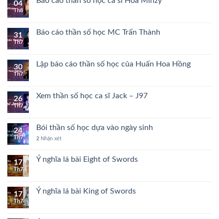
Báo cáo thần số học ca sĩ Hòa Minzy
04
Th8
Báo cáo thần số học MC Trấn Thành
31
Th7
Lập báo cáo thần số học của Huấn Hoa Hồng
30
Th7
Xem thần số học ca sĩ Jack – J97
26
Th7
Bói thần số học dựa vào ngày sinh
24
Th7
2
Nhận xét
Ý nghĩa lá bài Eight of Swords
17
Th7
Ý nghĩa lá bài King of Swords
17
Th7