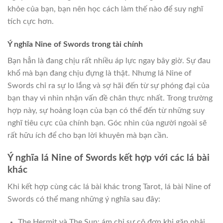
khỏe của bạn, bạn nên học cách làm thế nào để suy nghĩ
tích cực hơn.
Ý nghĩa Nine of Swords trong tài chính
Bạn hẳn là đang chịu rất nhiều áp lực ngay bây giờ. Sự đau
khổ mà bạn đang chịu đựng là thật. Nhưng lá Nine of
Swords chỉ ra sự lo lắng và sợ hãi đến từ sự phóng đại của
bạn thay vì nhìn nhận vấn đề chân thực nhất. Trong trường
hợp này, sự hoảng loạn của bạn có thể đến từ những suy
nghĩ tiêu cực của chính bạn. Góc nhìn của người ngoài sẽ
rất hữu ích để cho bạn lời khuyên mà bạn cần.
Ý nghĩa lá Nine of Swords kết hợp với các lá bài
khác
Khi kết hợp cùng các lá bài khác trong Tarot, lá bài Nine of
Swords có thể mang những ý nghĩa sau đây:
The Hermit và The Sun: ám chỉ sự cô đơn khi gặp phải