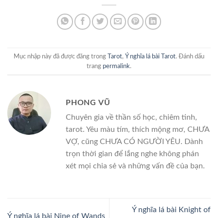
Mục nhập này đã được đăng trong
Tarot
,
Ý nghĩa lá bài Tarot
. Đánh dấu
trang
permalink
.
PHONG VŨ
Chuyên gia về thần số học, chiêm tinh,
tarot. Yêu màu tím, thích mộng mơ, CHƯA
VỢ, cũng CHƯA CÓ NGƯỜI YÊU. Dành
trọn thời gian để lắng nghe không phán
xét mọi chia sẻ và những vấn đề của bạn.
Ý nghĩa lá bài Knight of
Ý nghĩa lá bài Nine of Wands