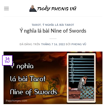
Chuyển
đến
nội
dung
TAROT
,
Ý NGHĨA LÁ BÀI TAROT
Ý nghĩa lá bài Nine of Swords
ĐÃ ĐĂNG TRÊN
THÁNG 7 16, 2022
BỞI
PHONG VŨ
16
Th7