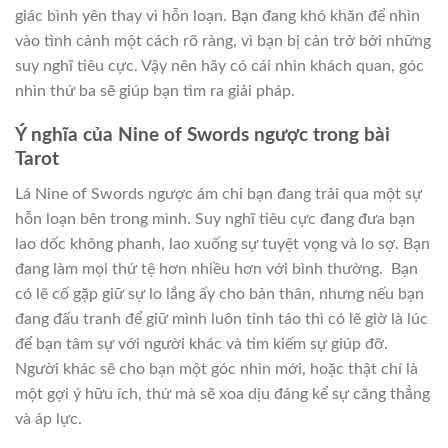
giác bình yên thay vì hỗn loạn. Bạn đang khó khăn để nhìn
vào tình cảnh một cách rõ ràng, vì bạn bị cản trở bởi những
suy nghĩ tiêu cực. Vậy nên hãy có cái nhìn khách quan, góc
nhìn thứ ba sẽ giúp bạn tìm ra giải pháp.
Ý nghĩa của Nine of Swords ngược trong bài
Tarot
Lá Nine of Swords ngược ám chỉ bạn đang trải qua một sự
hỗn loạn bên trong mình. Suy nghĩ tiêu cực đang đưa bạn
lao dốc không phanh, lao xuống sự tuyệt vọng và lo sợ. Bạn
đang làm mọi thứ tệ hơn nhiều hơn với bình thường. Bạn
có lẽ cố gặp giữ sự lo lắng ấy cho bản thân, nhưng nếu bạn
đang đấu tranh để giữ mình luôn tỉnh táo thì có lẽ giờ là lúc
để bạn tâm sự với người khác và tim kiếm sự giúp đỡ.
Người khác sẽ cho bạn một góc nhìn mới, hoặc thật chí là
một gợi ý hữu ích, thứ mà sẽ xoa dịu đáng kể sự căng thẳng
và áp lực.