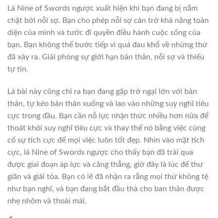
Lá Nine of Swords ngược xuất hiện khi bạn đang bị nắm
chặt bởi nỗi sợ. Bạn cho phép nỗi sợ cản trở khả năng toàn
diện của mình và tước đi quyền điều hành cuộc sống của
bạn. Bạn không thể bước tiếp vì quá đau khổ về những thứ
đã xảy ra. Giải phóng sự giới hạn bản thân, nỗi sợ và thiếu
tự tin.
Lá bài này cũng chỉ ra bạn đang gặp trở ngại lớn với bản
thân, tự kéo bản thân xuống và lao vào những suy nghĩ tiêu
cực trong đầu. Bạn cần nỗ lực nhận thức nhiều hơn nữa để
thoát khỏi suy nghĩ tiêu cực và thay thế nó bằng việc củng
cố sự tích cực để mọi việc luôn tốt đẹp. Nhìn vào mặt tích
cực, lá Nine of Swords ngược cho thấy bạn đã trải qua
được giai đoạn áp lực và căng thẳng, giờ đây là lúc để thư
giãn và giải tỏa. Bạn có lẽ đã nhận ra rằng mọi thứ không tệ
như bạn nghĩ, và bạn đang bắt đầu thả cho ban thân được
nhẹ nhõm và thoải mái.