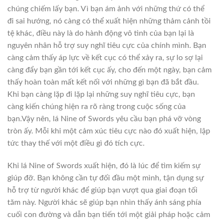
chúng chiếm lấy bạn. Vì bạn ám ảnh với những thứ có thể
đi sai hướng, nó càng có thể xuất hiện những thảm cảnh tồi
tệ khác, điều này là do hành động vô tình của bạn lại là
nguyên nhân hỗ trợ suy nghĩ tiêu cực của chính mình. Bạn
càng cảm thấy áp lực về kết cục có thể xảy ra, sự lo sợ lại
càng đẩy bạn gần tới kết cục ấy, cho đến một ngày, bạn cảm
thấy hoàn toàn mất kết nối với những gì bạn đã bắt đầu.
Khi bạn càng lặp đi lặp lại những suy nghĩ tiêu cực, bạn
càng kiến chúng hiện ra rõ ràng trong cuộc sống của
bạn.Vậy nên, lá Nine of Swords yêu cầu bạn phá vỡ vòng
tròn ấy. Mỗi khi một cảm xúc tiêu cực nào đó xuất hiện, lập
tức thay thế với một điều gì đó tích cực.
Khi lá Nine of Swords xuất hiện, đó là lúc để tìm kiếm sự
giúp đỡ. Bạn không cần tự đối đầu một mình, tận dụng sự
hỗ trợ từ người khác để giúp bạn vượt qua giai đoạn tối
tăm này. Người khác sẽ giúp bạn nhìn thấy ánh sáng phía
cuối con đường và dẫn bạn tiến tới một giải pháp hoặc cảm