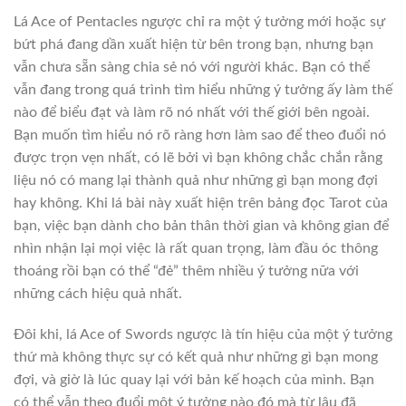
Lá Ace of Pentacles ngược chỉ ra một ý tưởng mới hoặc sự
bứt phá đang dần xuất hiện từ bên trong bạn, nhưng bạn
vẫn chưa sẵn sàng chia sẻ nó với người khác. Bạn có thể
vẫn đang trong quá trình tìm hiểu những ý tưởng ấy làm thế
nào để biểu đạt và làm rõ nó nhất với thế giới bên ngoài.
Bạn muốn tìm hiểu nó rõ ràng hơn làm sao để theo đuổi nó
được trọn vẹn nhất, có lẽ bởi vì bạn không chắc chắn rằng
liệu nó có mang lại thành quả như những gì bạn mong đợi
hay không. Khi lá bài này xuất hiện trên bảng đọc Tarot của
bạn, việc bạn dành cho bản thân thời gian và không gian để
nhìn nhận lại mọi việc là rất quan trọng, làm đầu óc thông
thoáng rồi bạn có thể “đẻ” thêm nhiều ý tưởng nữa với
những cách hiệu quả nhất.
Đôi khi, lá Ace of Swords ngược là tín hiệu của một ý tưởng
thứ mà không thực sự có kết quả như những gì bạn mong
đợi, và giờ là lúc quay lại với bản kế hoạch của mình. Bạn
có thể vẫn theo đuổi một ý tưởng nào đó mà từ lâu đã