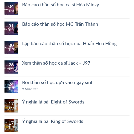
Báo cáo thần số học ca sĩ Hòa Minzy
04
Th8
Báo cáo thần số học MC Trấn Thành
31
Th7
Lập báo cáo thần số học của Huấn Hoa Hồng
30
Th7
Xem thần số học ca sĩ Jack – J97
26
Th7
Bói thần số học dựa vào ngày sinh
24
Th7
2
Nhận xét
Ý nghĩa lá bài Eight of Swords
17
Th7
Ý nghĩa lá bài King of Swords
17
Th7