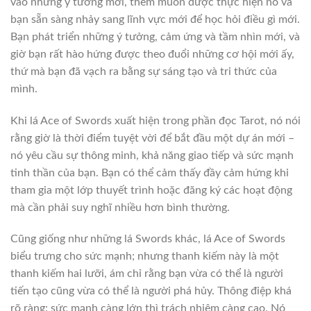
vào những ý tưởng mới, thèm muốn được thực hiện nó và
bạn sẵn sàng nhảy sang lĩnh vực mới để học hỏi điều gì mới.
Bạn phát triển những ý tưởng, cảm ứng và tầm nhìn mới, và
giờ bạn rất hào hứng được theo đuổi những cơ hội mới ấy,
thứ mà bạn đã vạch ra bằng sự sáng tạo và tri thức của
mình.
Khi lá Ace of Swords xuất hiện trong phần đọc Tarot, nó nói
rằng giờ là thời điểm tuyệt vời để bắt đầu một dự án mới –
nó yêu cầu sự thông minh, khả năng giao tiếp và sức mạnh
tinh thần của bạn. Bạn có thể cảm thấy đầy cảm hứng khi
tham gia một lớp thuyết trình hoặc đăng ký các hoạt động
mà cần phải suy nghĩ nhiều hơn bình thường.
Cũng giống như những lá Swords khác, lá Ace of Swords
biểu trưng cho sức mạnh; nhưng thanh kiếm này là một
thanh kiếm hai lưỡi, ám chỉ rằng bạn vừa có thể là người
tiến tạo cũng vừa có thể là người phá hủy. Thông điệp khá
rõ ràng: sức mạnh càng lớn thì trách nhiệm càng cao. Nó